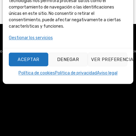
tecnologías nos permitirá procesar datos como el
comportamiento de navegación o las identificaciones
únicas en este sitio. No consentir o retirar el
consentimiento, puede afectar negativamente a ciertas
características y funciones.
Visa
MasterCard
PayPal
Bank
Gestionar los servicios
Transfer
Copyright 2026 ©
OverServer
| Todos los precios incluyen IVA
o Legal
|
Política de privacidad
|
Política de cookies
|
Terminos y condic
ACEPTAR
DENEGAR
VER PREFERENCIA
Política de cookies
Politica de privacidad
Aviso legal