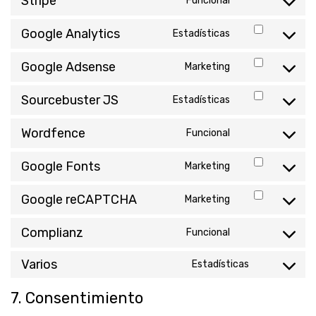
Stripe
Funcional
Consent
jetpack
to
Google Analytics
Estadísticas
service
Consent
stripe
to
Google Adsense
Marketing
service
Consent
google-
to
analytics
Sourcebuster JS
Estadísticas
service
Consent
google-
to
adsense
Wordfence
Funcional
service
Consent
sourcebuster-
to
js
Google Fonts
Marketing
service
Consent
wordfence
to
Google reCAPTCHA
Marketing
service
Consent
google-
to
fonts
Complianz
Funcional
service
Consent
google-
to
recaptcha
Varios
Estadísticas
service
Consent
complianz
to
7. Consentimiento
service
varios