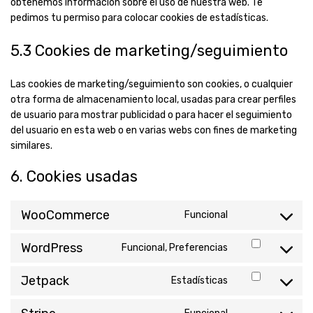
obtenemos información sobre el uso de nuestra web. Te
pedimos tu permiso para colocar cookies de estadísticas.
5.3 Cookies de marketing/seguimiento
Las cookies de marketing/seguimiento son cookies, o cualquier
otra forma de almacenamiento local, usadas para crear perfiles
de usuario para mostrar publicidad o para hacer el seguimiento
del usuario en esta web o en varias webs con fines de marketing
similares.
6. Cookies usadas
WooCommerce
Funcional
Consent
to
WordPress
Funcional, Preferencias
service
Consent
woocommerce
to
Jetpack
Estadísticas
service
Consent
wordpress
to
service